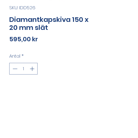
SKU: IDD526
Diamantkapskiva 150 x
20 mm slät
Pris
595,00 kr
Antal
*
Lägg i kundvagn
Slät och kraftig diamantkapskiva 
150 x 20 mm för sänksåg / 
cirkelsåg. Kan användas till 
natursten, betong, skiffer mm.