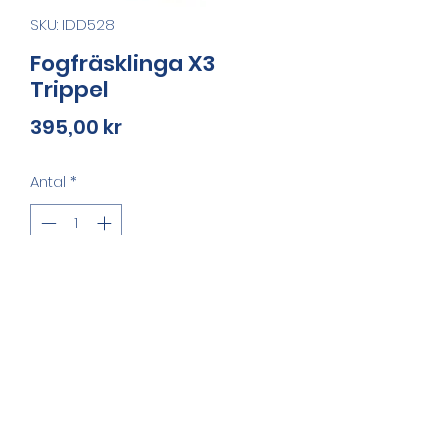
SKU: IDD528
Fogfräsklinga X3
Trippel
Pris
395,00 kr
Antal
*
Lägg i kundvagn
Fogfräsklinga med trippla skivor. 
Diameter 125 mm, totalbredd 9,6 
mm, håldiameter 22,23 mm.