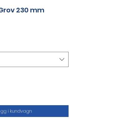
 Grov 230 mm
ägg i kundvagn