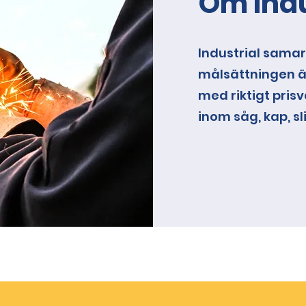
Om Indu
Industrial sama
målsättningen ä
med riktigt pris
inom såg, kap, s