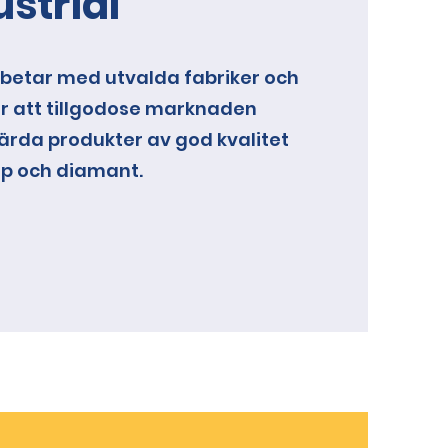
strial
rbetar med utvalda fabriker och
r att tillgodose marknaden
värda produkter av god kvalitet
lip och diamant.