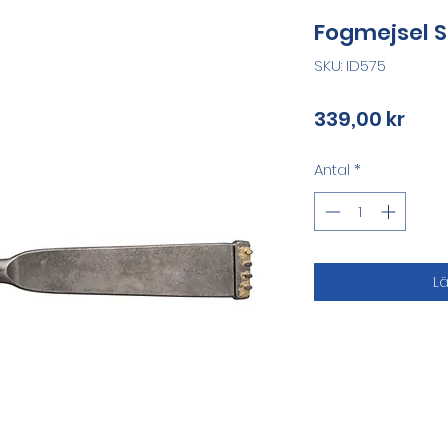
Fogmejsel S
SKU: ID575
Pris
339,00 kr
Antal
*
L